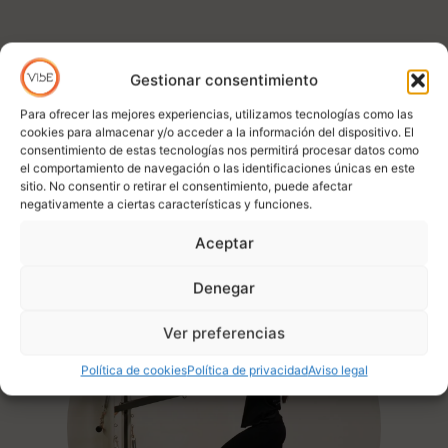
Gestionar consentimiento
Para ofrecer las mejores experiencias, utilizamos tecnologías como las
Nuestras Clases
cookies para almacenar y/o acceder a la información del dispositivo. El
consentimiento de estas tecnologías nos permitirá procesar datos como
Desde el reformer al suelo, cada clase está
el comportamiento de navegación o las identificaciones únicas en este
pensada para que te muevas mejor y te
sitio. No consentir o retirar el consentimiento, puede afectar
sientas bien.
negativamente a ciertas características y funciones.
Calendario clases
Aceptar
Denegar
Ver preferencias
Política de cookies
Política de privacidad
Aviso legal