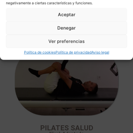
negativamente a ciertas características y funciones.
Aceptar
PILATES STUDIO
Denegar
con Reformer y otros Equipos
Ver preferencias
Política de cookies
Política de privacidad
Aviso legal
PILATES SALUD