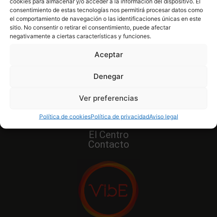
cookies para almacenar y/o acceder a la información del dispositivo. El
consentimiento de estas tecnologías nos permitirá procesar datos como
el comportamiento de navegación o las identificaciones únicas en este
sitio. No consentir o retirar el consentimiento, puede afectar
negativamente a ciertas características y funciones.
Clases
Aceptar
Calendario
Cuotas
Denegar
Bonos
Entrenamientos Personales
Ver preferencias
Nuestro Equipo
Política de cookies
Política de privacidad
Aviso legal
Tienda
El Centro
Contacto