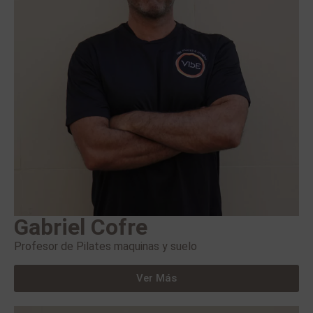
Gabriel Cofre
Profesor de Pilates maquinas y suelo
Ver Más