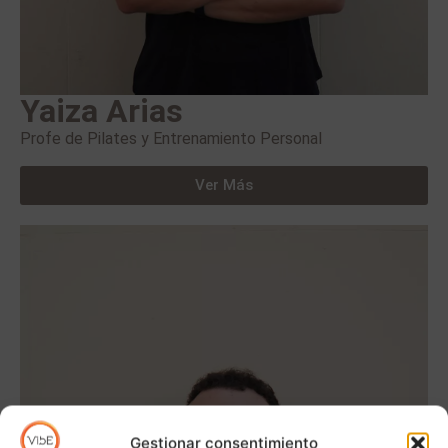
Yaiza Arias
Profe de Pilates y Entrenamiento Personal
Ver Más
Gestionar consentimiento