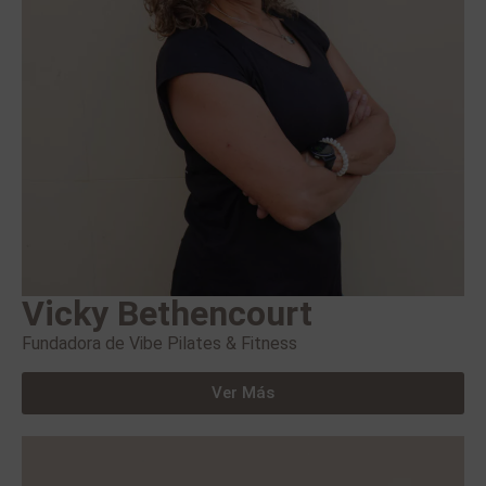
Vicky Bethencourt
Fundadora de Vibe Pilates & Fitness
Ver Más