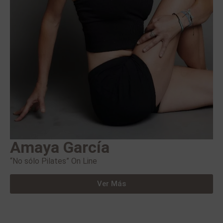
Amaya García
“No sólo Pilates” On Line
Ver Más