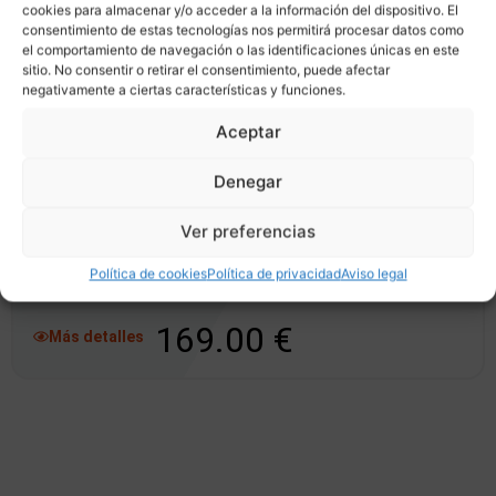
cookies para almacenar y/o acceder a la información del dispositivo. El
Esta cuota incluye todas las clases de Pilates Studio, Fit Reformer,
consentimiento de estas tecnologías nos permitirá procesar datos como
Movility, Barre y Fuerza.
el comportamiento de navegación o las identificaciones únicas en este
sitio. No consentir o retirar el consentimiento, puede afectar
149.00 €
Más detalles
negativamente a ciertas características y funciones.
Aceptar
Denegar
CUOTA TOTAL
Válido 1 mes natural
Créditos ilimitados
Ver preferencias
Cuota ilimitada de clases grupales.
Esta cuota incluye todas las clases de Pilates Studio, Fit Reformer,
Política de cookies
Política de privacidad
Aviso legal
Movility, Barre y Fuerza.
169.00 €
Más detalles