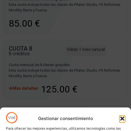
Esta cuota incluye todas las clases de Pilates Studio, Fit Reformer,
Movility, Barre y Fuerza.
85.00 €
CUOTA 8
Válido 1 mes natural
8 créditos
Cuota mensual de 8 clases grupales.
Esta cuota incluye todas las clases de Pilates Studio, Fit Reformer,
Movility, Barre y Fuerza.
125.00 €
Más detalles
CUOTA 10
Válido 1 mes natural
Gestionar consentimiento
10 créditos
Para ofrecer las mejores experiencias, utilizamos tecnologías como las
Cuota mensual de 10 clases grupales.